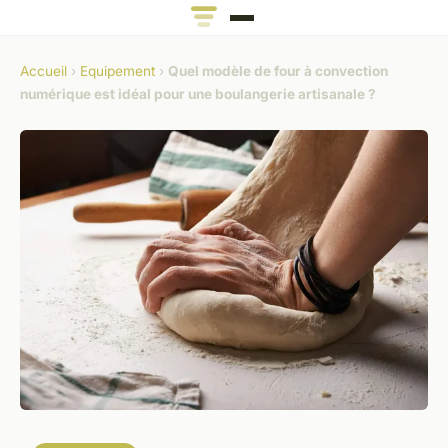
Accueil
›
Equipement
›
Quel modèle de four à convection
numérique est idéal pour une boulangerie artisanale ?