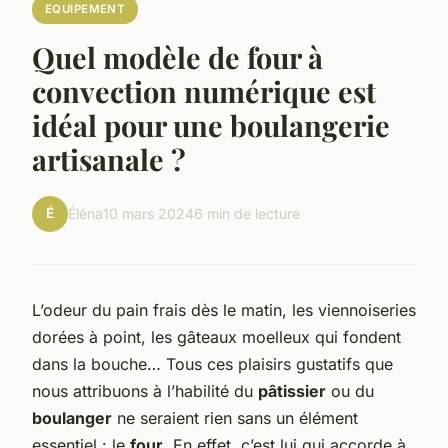
EQUIPEMENT
Quel modèle de four à
convection numérique est
idéal pour une boulangerie
artisanale ?
É
Éléna
10 mars 2024
6 min de lecture
L’odeur du pain frais dès le matin, les viennoiseries
dorées à point, les gâteaux moelleux qui fondent
dans la bouche… Tous ces plaisirs gustatifs que
nous attribuons à l’habilité du
pâtissier
ou du
boulanger
ne seraient rien sans un élément
essentiel : le
four
. En effet, c’est lui qui accorde à