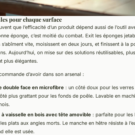
iles pour chaque surface
vent que l’efficacité d’un produit dépend aussi de l’outil av
onne éponge, c’est moitié du combat. Exit les éponges jeta
s s’abîment vite, moisissent en deux jours, et finissent à la 
ons. Aujourd’hui, on mise sur des solutions réutilisables, plu
t plus élégantes.
ecommande d’avoir dans son arsenal :
 double face en microfibre
: un côté doux pour les verres
côté plus grattant pour les fonds de poêle. Lavable en mach
mois.
 à vaisselle en bois avec tête amovible
: parfaite pour les
les plats aux angles morts. Le manche en hêtre résiste à l’e
 elle est usée.