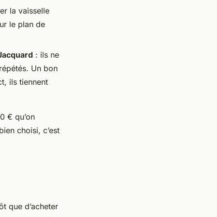
r la vaisselle
ur le plan de
 Jacquard
: ils ne
s répétés. Un bon
, ils tiennent
20 € qu’on
ien choisi, c’est
ôt que d’acheter