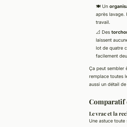
🍽️ Un
organis
après lavage. 
travail.
📐 Des
torcho
laissent aucun
lot de quatre c
facilement deu
Ça peut sembler ê
remplace toutes le
aussi un détail de
Comparatif 
Le vrac et la re
Une astuce toute 