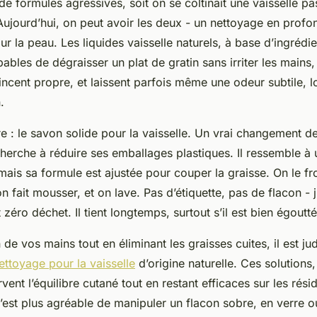
e formules agressives, soit on se coltinait une vaisselle pas 
Aujourd’hui, on peut avoir les deux - un nettoyage en prof
 la peau. Les liquides vaisselle naturels, à base d’ingrédie
pables de dégraisser un plat de gratin sans irriter les main
rincent propre, et laissent parfois même une odeur subtile, 
.
re : le savon solide pour la vaisselle. Un vrai changement 
cherche à réduire ses emballages plastiques. Il ressemble 
mais sa formule est ajustée pour couper la graisse. On le fr
 fait mousser, et on lave. Pas d’étiquette, pas de flacon - 
éro déchet. Il tient longtemps, surtout s’il est bien égoutt
de vos mains tout en éliminant les graisses cuites, il est ju
ettoyage pour la vaisselle
d’origine naturelle. Ces solutions,
ent l’équilibre cutané tout en restant efficaces sur les rési
c’est plus agréable de manipuler un flacon sobre, en verre o