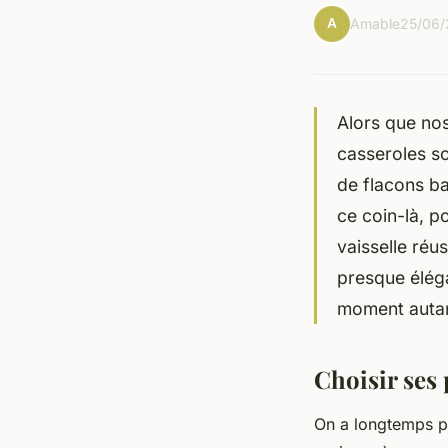
A
Amable
25/06/
Alors que nos
casseroles so
de flacons b
ce coin-là, p
vaisselle réus
presque éléga
moment autan
Choisir ses 
On a longtemps pen