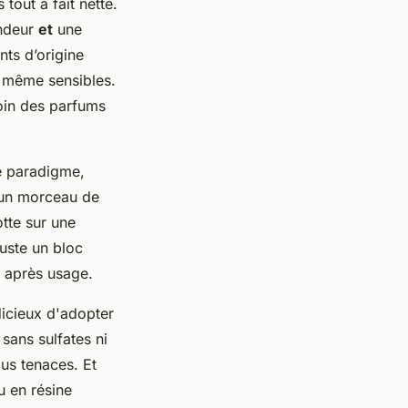
tout à fait nette.
ondeur
et
une
nts d’origine
s, même sensibles.
loin des parfums
de paradigme,
à un morceau de
otte sur une
juste un bloc
é après usage.
dicieux d'adopter
 sans sulfates ni
dus tenaces. Et
u en résine