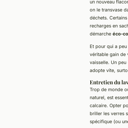
un nouveau flacon
on le transvase d
déchets. Certains
recharges en sach
démarche
éco-c
Et pour qui a peu
véritable gain de 
vaisselle. Un peu 
adopte vite, surt
Entretien du la
Trop de monde ou
naturel, est essen
calcaire. Opter p
briller les verres
spécifique (ou une