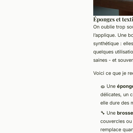
Éponges et text
On oublie trop sou
l’applique. Une b
synthétique : elle
quelques utilisati
saines - et souven
Voici ce que je r
🧽 Une
éponge
délicates, un 
elle dure des 
🔧 Une
brosse
couvercles ou 
remplace quand