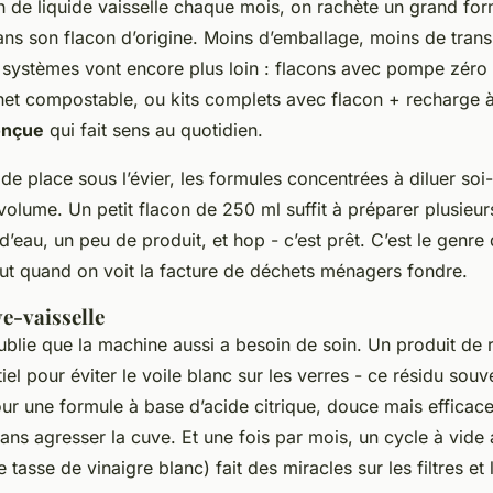
 de liquide vaisselle chaque mois, on rachète un grand for
ans son flacon d’origine. Moins d’emballage, moins de tran
 systèmes vont encore plus loin : flacons avec pompe zéro 
et compostable, ou kits complets avec flacon + recharge à 
onçue
qui fait sens au quotidien.
 de place sous l’évier, les formules concentrées à diluer s
volume. Un petit flacon de 250 ml suffit à préparer plusieurs
d’eau, un peu de produit, et hop - c’est prêt. C’est le genre
out quand on voit la facture de déchets ménagers fondre.
ve-vaisselle
blie que la machine aussi a besoin de soin. Un produit de
tiel pour éviter le voile blanc sur les verres - ce résidu sou
our une formule à base d’acide citrique, douce mais efficac
 sans agresser la cuve. Et une fois par mois, un cycle à vide
 tasse de vinaigre blanc) fait des miracles sur les filtres et l