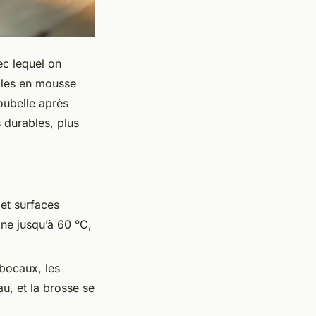
ec lequel on
bles en mousse
poubelle après
s durables, plus
 et surfaces
ine jusqu’à 60 °C,
 bocaux, les
au, et la brosse se