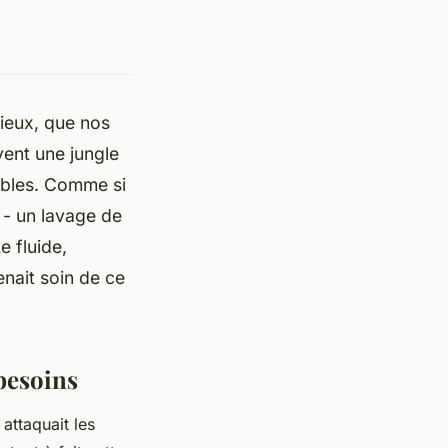
cieux, que nos
vent une jungle
ables. Comme si
t - un lavage de
e fluide,
enait soin de ce
 besoins
 attaquait les