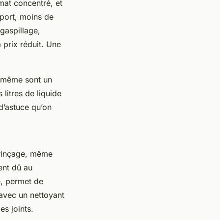
mat concentré, et
sport, moins de
gaspillage,
prix réduit. Une
oi-même sont un
 litres de liquide
 d’astuce qu’on
 rinçage, même
vent dû au
e, permet de
 avec un nettoyant
es joints.