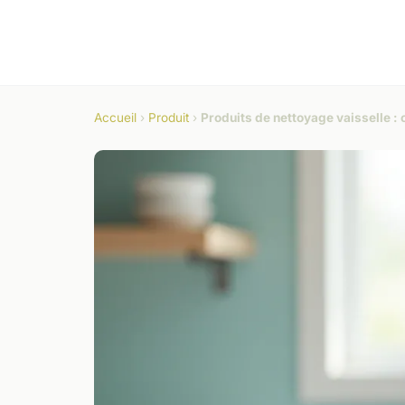
Accueil
›
Produit
›
Produits de nettoyage vaisselle :